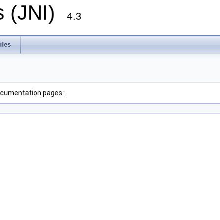
gs (JNI)
4.3
iles
 documentation pages: